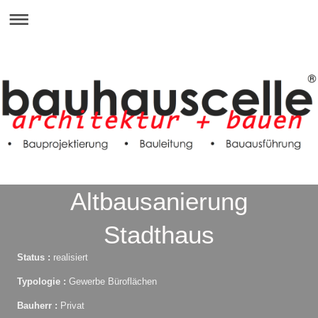
Altbausanierung
Stadthaus
Status :
realisiert
Typologie :
Gewerbe Büroflächen
Bauherr :
Privat